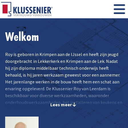
Welkom
Roy is geboren in Krimpen aan de IJssel en heeft zijn jeugd
doorgebracht in Lekkerkerk en Krimpen aan de Lek. Nadat
hij zijn diploma middelbaar technisch onderwijs heeft
behaald, is hij jaren werkzaam geweest voor een aannemer.
Het jarenlange werken in de bouw heeft hem een schat aan
ervaring opgeleverd. De Klussenier Roy van Leerdam is
beschikbaar voor diverse werkzaamheden, waaronder
onderhoudswerkzaamheden, het installeren van keukens en
Lees meer
badkamers en timmerwerk.
Roy is een sociale en klantvriendelijke allround vakman die